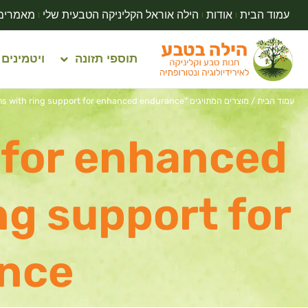
עמוד הבית
אודות
הילה אוראל הקליניקה הטבעית שלי
מאמרים
תוספי תזונה
ויטמינים
עמוד הבית
/ מוצרים המתויגים “Condoms with ring support for enhanced enduranceCondoms with ring support for enhanced endurance”
 for enhanced
g support for
nce