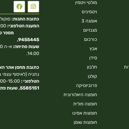
מולטי ויטמין
ויטמינים
כתובת החנות:
סוקולוב 40 הר
אומגה 3
המענה הטלפוני:
מגנזיום
כורכום
9455445,
שעות פתיחה:
אבץ
14:00.
סידן
ות
חלבון
כתובת מחסן אתר האונ
נתניה (לאיסוף עצמי 
קולגן
הטלפוני :
9:00-15:00,
פרוביוטיקה
5585151,
שעות פתי
חומצה היאלורונית
חומצה פולית
חומצות אמינו
חומצות שומן