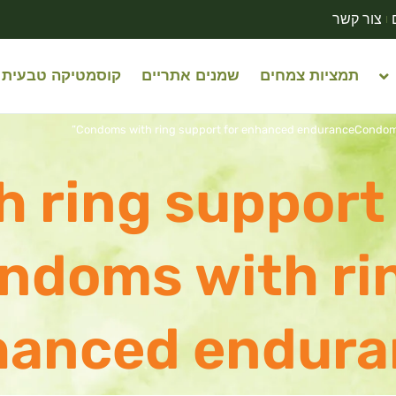
צור קשר
תמציות צמחים
שמנים אתריים
קוסמטיקה טבעית
 ring support
doms with rin
hanced endura