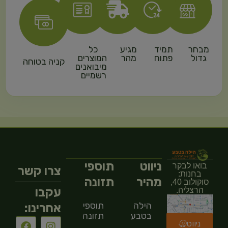
מבחר
תמיד
מגיע
כל
גדול
פתוח
מהר
המוצרים
קניה בטוחה
מיבואנים
רשמיים
ניווט
תוספי
בואו לבקר
צרו קשר
בחנות:
מהיר
תזונה
סוקולוב 40,
עקבו
הרצליה.
הילה
תוספי
אחרינו:
בטבע
תזונה
ניווט