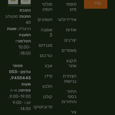
בוויז
תוספי
מולטי
מזון
ויטמין
כתובת
החנות:
סוקולוב
אירידיולוגיה
ויטמינים
40
הרצליה,
שעות
אודות
אומגה
3
המענה
יצרנים
הטלפוני:
מגנזיום
10:00-
מאמרים
18:00,
כורכום
תקנון
אתר
אבץ
מספר
טלפון: 053-
הצהרת
סידן
9455445,
נגישות
שעות
חלבון
פתיחה:
א-ה
החזר
כספי
קולגן
9:00-19:00,
והחזרות
יום ו 9:00-
פרוביוטיקה
14:00.
צור