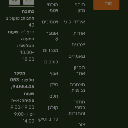
בוויז
תוספי
מולטי
מזון
ויטמין
כתובת
החנות:
סוקולוב
אירידיולוגיה
ויטמינים
40
הרצליה,
שעות
אודות
אומגה
3
המענה
יצרנים
הטלפוני:
מגנזיום
10:00-
מאמרים
18:00,
כורכום
תקנון
אתר
אבץ
מספר
טלפון: 053-
הצהרת
סידן
9455445,
נגישות
שעות
חלבון
פתיחה:
א-ה
החזר
כספי
קולגן
9:00-19:00,
והחזרות
יום ו 9:00-
פרוביוטיקה
14:00.
צור