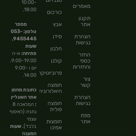
מגנזיום
10:00-
מאמרים
18:00,
כורכום
תקנון
אתר
אבץ
מספר
טלפון: 053-
הצהרת
סידן
9455445,
נגישות
שעות
חלבון
פתיחה:
א-ה
החזר
כספי
קולגן
9:00-19:00,
והחזרות
יום ו 9:00-
פרוביוטיקה
14:00.
צור
קשר
חומצה
כתובת מחסן
היאלורונית
הצהרת
אתר האונליין
נגישות
חומצה
:
המלאכה 8
פולית
נתניה (לאיסוף
מפת
עצמי
אתר
חומצות
בלבד),
שעות
אמינו
המענה