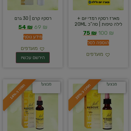
מארז רסקיו רמדי יום +
רסקיו קרם | 30 גרם
לילה טיפות | סה”כ 20ML
54
₪
69
₪
75
₪
100
₪
מידע נוסף
הוספה לסל
מועדפים
מועדפים
מבצע!
מבצע!
ח
%
ח
%
ס
כ
ו
כ
-
2
0
ס
כ
ו
כ
-
1
4