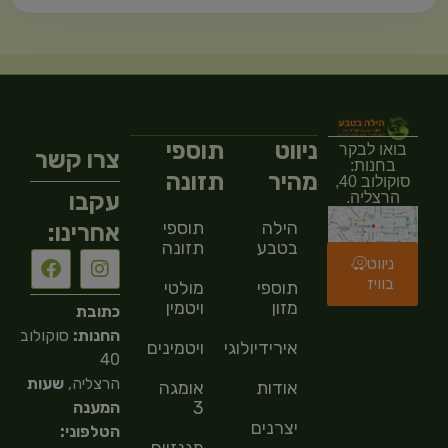
ניווט
תוספי
בואו לבקר
צרו קשר
בחנות:
מהיר
תזונה
סוקולוב 40,
עקבו
הרצליה.
הילה
תוספי
אחרינו:
בטבע
תזונה
ניווט
בוויז
תוספי
מולטי
מזון
ויטמין
כתובת
החנות:
סוקולוב
אירידיולוגיה
ויטמינים
40
הרצליה,
שעות
אודות
אומגה
3
המענה
יצרנים
הטלפוני: