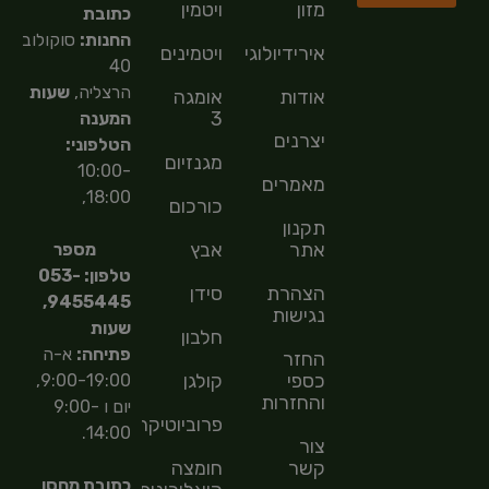
מזון
ויטמין
כתובת
החנות:
סוקולוב
אירידיולוגיה
ויטמינים
40
הרצליה,
שעות
אודות
אומגה
3
המענה
יצרנים
הטלפוני:
מגנזיום
10:00-
מאמרים
18:00,
כורכום
תקנון
אתר
אבץ
מספר
טלפון: 053-
הצהרת
סידן
9455445,
נגישות
שעות
חלבון
פתיחה:
א-ה
החזר
כספי
קולגן
9:00-19:00,
והחזרות
יום ו 9:00-
פרוביוטיקה
14:00.
צור
קשר
חומצה
כתובת מחסן