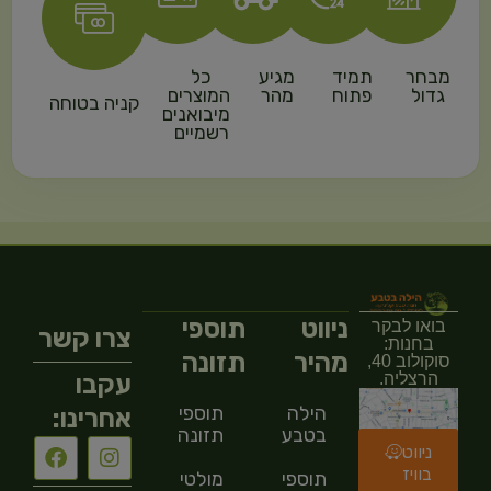
מבחר
תמיד
מגיע
כל
גדול
פתוח
מהר
המוצרים
קניה בטוחה
מיבואנים
רשמיים
ניווט
תוספי
בואו לבקר
צרו קשר
בחנות:
מהיר
תזונה
סוקולוב 40,
עקבו
הרצליה.
הילה
תוספי
אחרינו:
בטבע
תזונה
ניווט
בוויז
תוספי
מולטי