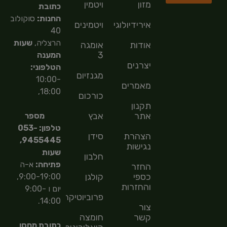
מזון
ויטמין
כתובת
החנות:
סוקולוב
אירידיולוגיה
ויטמינים
40
הרצליה,
שעות
אודות
אומגה
3
המענה
יצרנים
הטלפוני:
מגנזיום
10:00-
מאמרים
18:00,
כורכום
תקנון
אתר
אבץ
מספר
טלפון: 053-
הצהרת
סידן
9455445,
נגישות
שעות
חלבון
פתיחה:
א-ה
החזר
כספי
קולגן
9:00-19:00,
והחזרות
יום ו 9:00-
פרוביוטיקה
14:00.
צור
קשר
חומצה
כתובת מחסן