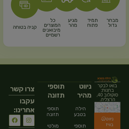
מבחר
תמיד
מגיע
כל
גדול
פתוח
מהר
המוצרים
קניה בטוחה
מיבואנים
רשמיים
ניווט
תוספי
בואו לבקר
צרו קשר
בחנות:
מהיר
תזונה
סוקולוב 40,
עקבו
הרצליה.
הילה
תוספי
אחרינו:
בטבע
תזונה
ניווט
בוויז
תוספי
מולטי