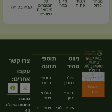
מבחר
תמיד
מגיע
כל
גדול
פתוח
מהר
המוצרים
קניה בטוחה
מיבואנים
רשמיים
ניווט
תוספי
בואו לבקר
צרו קשר
בחנות:
מהיר
תזונה
סוקולוב 40,
עקבו
הרצליה.
הילה
תוספי
אחרינו:
בטבע
תזונה
ניווט
בוויז
תוספי
מולטי
מזון
ויטמין
כתובת
החנות:
סוקולוב
אירידיולוגיה
ויטמינים
40