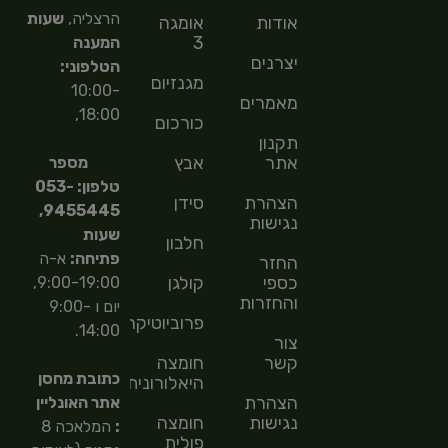
הרצליה,
שעות
אודות
אומגה
3
המענה
יצרנים
הטלפוני:
מגנזיום
10:00-
מאמרים
18:00,
כורכום
תקנון
אתר
אבץ
מספר
טלפון: 053-
הצהרת
סידן
9455445,
נגישות
שעות
חלבון
פתיחה:
א-ה
החזר
כספי
קולגן
9:00-19:00,
והחזרות
יום ו 9:00-
פרוביוטיקה
14:00.
צור
קשר
חומצה
כתובת מחסן
היאלורונית
הצהרת
אתר האונליין
נגישות
חומצה
:
המלאכה 8
פולית