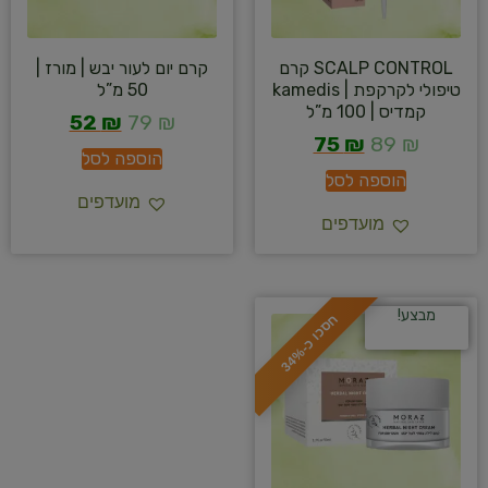
SCALP CONTROL קרם
קרם יום לעור יבש | מורז |
טיפולי לקרקפת | kamedis
50 מ”ל
קמדיס | 100 מ”ל
52
₪
79
₪
75
₪
89
₪
הוספה לסל
הוספה לסל
מועדפים
מועדפים
מבצע!
ח
%
ס
כ
ו
כ
-
3
4