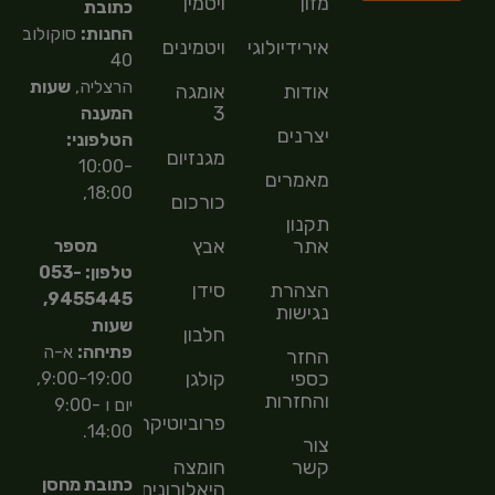
מזון
ויטמין
כתובת
החנות:
סוקולוב
אירידיולוגיה
ויטמינים
40
הרצליה,
שעות
אודות
אומגה
3
המענה
יצרנים
הטלפוני:
מגנזיום
10:00-
מאמרים
18:00,
כורכום
תקנון
אתר
אבץ
מספר
טלפון: 053-
הצהרת
סידן
9455445,
נגישות
שעות
חלבון
פתיחה:
א-ה
החזר
כספי
קולגן
9:00-19:00,
והחזרות
יום ו 9:00-
פרוביוטיקה
14:00.
צור
קשר
חומצה
כתובת מחסן
היאלורונית