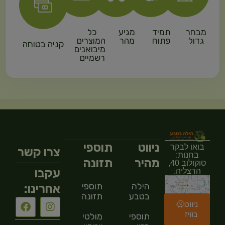
מבחר
תמיד
מגיע
כל
גדול
פתוח
מהר
המוצרים
קניה בטוחה
מיבואנים
רשמיים
ניווט
תוספי
בואו לבקר
צרו קשר
בחנות:
מהיר
תזונה
סוקולוב 40,
עקבו
הרצליה.
הילה
תוספי
אחרינו:
בטבע
תזונה
ניווט
בוויז
תוספי
מולטי