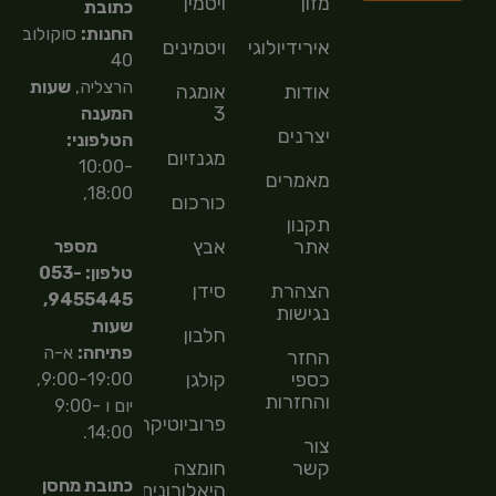
מזון
ויטמין
כתובת
החנות:
סוקולוב
אירידיולוגיה
ויטמינים
40
הרצליה,
שעות
אודות
אומגה
3
המענה
יצרנים
הטלפוני:
מגנזיום
10:00-
מאמרים
18:00,
כורכום
תקנון
אתר
אבץ
מספר
טלפון: 053-
הצהרת
סידן
9455445,
נגישות
שעות
חלבון
פתיחה:
א-ה
החזר
כספי
קולגן
9:00-19:00,
והחזרות
יום ו 9:00-
פרוביוטיקה
14:00.
צור
קשר
חומצה
כתובת מחסן
היאלורונית