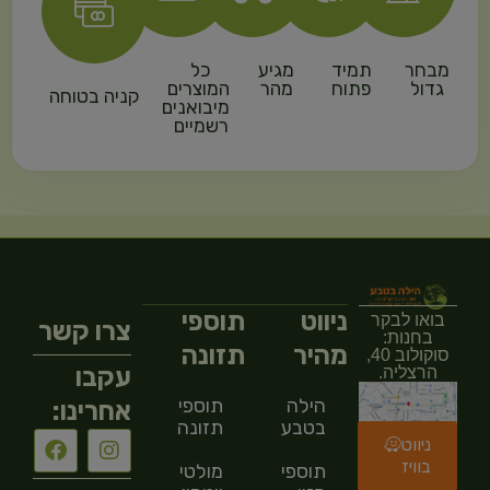
מבחר
תמיד
מגיע
כל
גדול
פתוח
מהר
המוצרים
קניה בטוחה
מיבואנים
רשמיים
ניווט
תוספי
בואו לבקר
צרו קשר
בחנות:
מהיר
תזונה
סוקולוב 40,
עקבו
הרצליה.
הילה
תוספי
אחרינו:
בטבע
תזונה
ניווט
בוויז
תוספי
מולטי