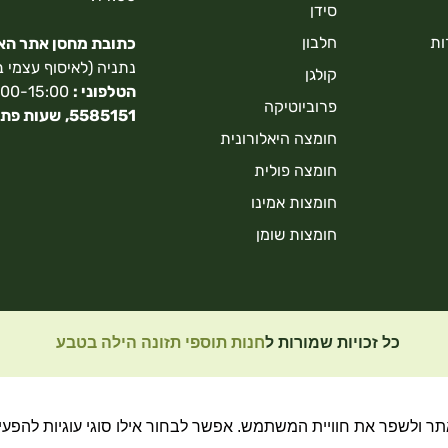
סידן
ות
חלבון
כתובת מחסן אתר האונ
נתניה (לאיסוף עצמי 
קולגן
הטלפוני :
9:00-15:00,
פרוביוטיקה
5585151,
שעות פתי
חומצה היאלורונית
חומצה פולית
חומצות אמינו
חומצות שומן
כל זכויות שמורות ל
חנות תוספי תזונה הילה בטבע
 ולשפר את חוויית המשתמש. אפשר לבחור אילו סוגי עוגיות להפעיל