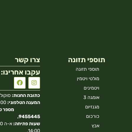
תוספי תזונה
צרו קשר
תוספי תזונה
עקבו אחרינו:
מולטי ויטמין
ויטמינים
כתובת החנות:
סוקולוב 40 הר
אומגה 3
המענה הטלפוני:
מגנזיום
כורכום
9455445,
שעות פתיחה:
אבץ
14:00.