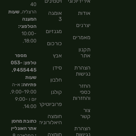
אירידיולוגיה
ויטמינים
40
הרצליה,
שעות
אודות
אומגה
3
המענה
יצרנים
הטלפוני:
מגנזיום
10:00-
מאמרים
18:00,
כורכום
תקנון
אתר
אבץ
מספר
טלפון: 053-
הצהרת
סידן
9455445,
נגישות
שעות
חלבון
פתיחה:
א-ה
החזר
כספי
קולגן
9:00-19:00,
והחזרות
יום ו 9:00-
פרוביוטיקה
14:00.
צור
קשר
חומצה
כתובת מחסן
היאלורונית
הצהרת
אתר האונליין
נגישות
חומצה
:
המלאכה 8