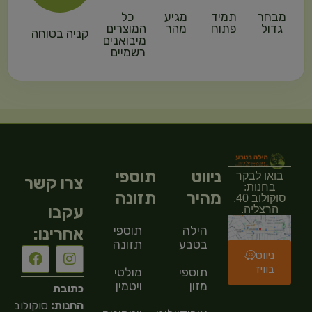
מבחר
תמיד
מגיע
כל
גדול
פתוח
מהר
המוצרים
קניה בטוחה
מיבואנים
רשמיים
ניווט
תוספי
בואו לבקר
צרו קשר
בחנות:
מהיר
תזונה
סוקולוב 40,
עקבו
הרצליה.
הילה
תוספי
אחרינו:
בטבע
תזונה
ניווט
בוויז
תוספי
מולטי
מזון
ויטמין
כתובת
החנות:
סוקולוב