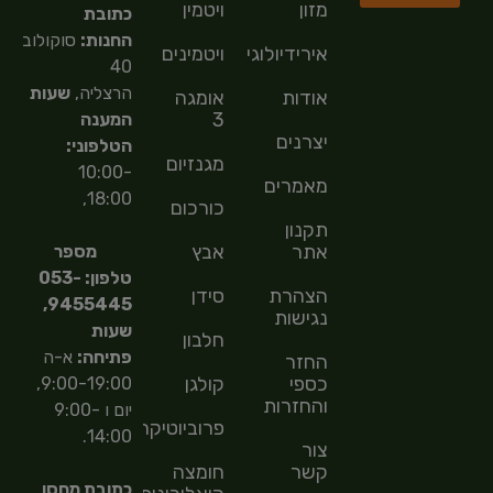
מזון
ויטמין
כתובת
החנות:
סוקולוב
אירידיולוגיה
ויטמינים
40
הרצליה,
שעות
אודות
אומגה
3
המענה
יצרנים
הטלפוני:
מגנזיום
10:00-
מאמרים
18:00,
כורכום
תקנון
אתר
אבץ
מספר
טלפון: 053-
הצהרת
סידן
9455445,
נגישות
שעות
חלבון
פתיחה:
א-ה
החזר
כספי
קולגן
9:00-19:00,
והחזרות
יום ו 9:00-
פרוביוטיקה
14:00.
צור
קשר
חומצה
כתובת מחסן