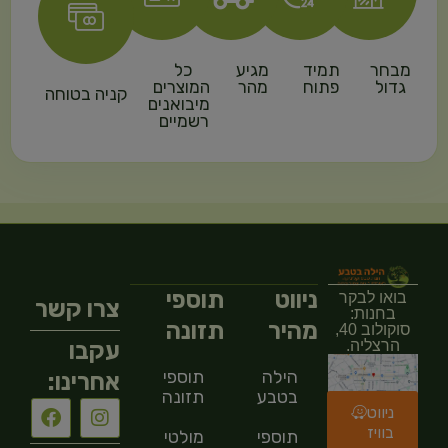
מבחר
תמיד
מגיע
כל
גדול
פתוח
מהר
המוצרים
קניה בטוחה
מיבואנים
רשמיים
ניווט
תוספי
בואו לבקר
צרו קשר
בחנות:
מהיר
תזונה
סוקולוב 40,
עקבו
הרצליה.
הילה
תוספי
אחרינו:
בטבע
תזונה
ניווט
בוויז
תוספי
מולטי