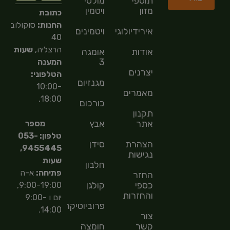
תוספי
מולטי
מזון
ויטמין
כתובת
החנות:
סוקולוב
אירידיולוגיה
ויטמינים
40
הרצליה,
שעות
אודות
אומגה
3
המענה
יצרנים
הטלפוני:
מגנזיום
10:00-
מאמרים
18:00,
כורכום
תקנון
אתר
אבץ
מספר
טלפון: 053-
הצהרת
סידן
9455445,
נגישות
שעות
חלבון
פתיחה:
א-ה
החזר
כספי
קולגן
9:00-19:00,
והחזרות
יום ו 9:00-
פרוביוטיקה
14:00.
צור
קשר
חומצה