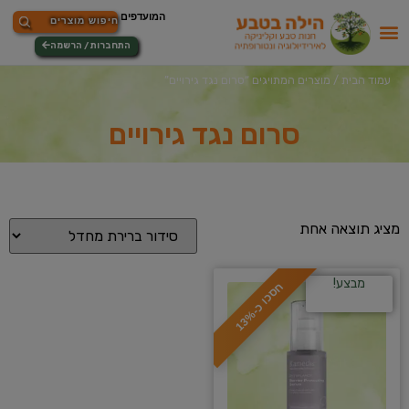
התחברות / הרשמה
עמוד הבית
/ מוצרים המתויגים “סרום נגד גירויים”
סרום נגד גירויים
מציג תוצאה אחת
מבצע!
ח
%
ס
כ
ו
כ
-
1
3