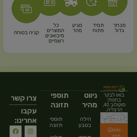
מבחר
תמיד
מגיע
כל
גדול
פתוח
מהר
המוצרים
קניה בטוחה
מיבואנים
רשמיים
ניווט
תוספי
בואו לבקר
צרו קשר
בחנות:
מהיר
תזונה
סוקולוב 40,
עקבו
הרצליה.
הילה
תוספי
אחרינו:
בטבע
תזונה
ניווט
בוויז