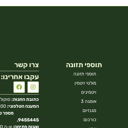
תוספי תזונה
צרו קשר
תוספי תזונה
עקבו אחרינו:
מולטי ויטמין
ויטמינים
כתובת החנות:
סוקולוב 40 הר
אומגה 3
המענה הטלפוני:
מגנזיום
כורכום
9455445,
שעות פתיחה: