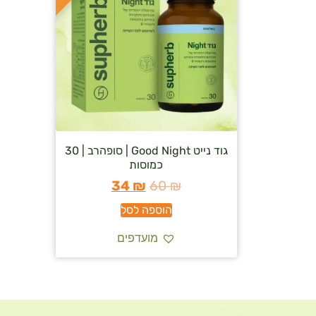
גוד נייט Good Night | סופהרב | 30
כמוסות
34
₪
60
₪
הוספה לסל
מועדפים