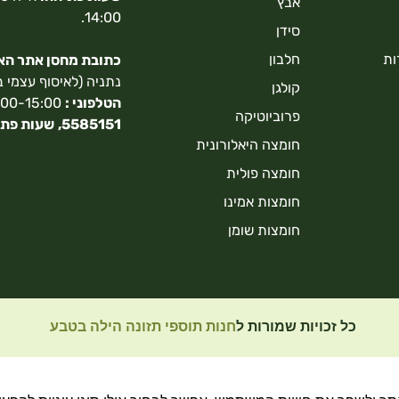
אבץ
14:00.
סידן
ות
חלבון
כתובת מחסן אתר האונ
נתניה (לאיסוף עצמי 
קולגן
הטלפוני :
9:00-15:00,
פרוביוטיקה
5585151,
שעות פתי
חומצה היאלורונית
חומצה פולית
חומצות אמינו
חומצות שומן
כל זכויות שמורות ל
חנות תוספי תזונה הילה בטבע