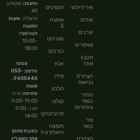
החנות:
סוקולוב
אירידיולוגיה
ויטמינים
40
הרצליה,
שעות
אודות
אומגה
3
המענה
יצרנים
הטלפוני:
מגנזיום
10:00-
מאמרים
18:00,
כורכום
תקנון
אתר
אבץ
מספר
טלפון: 053-
הצהרת
סידן
9455445,
נגישות
שעות
חלבון
פתיחה:
א-ה
החזר
כספי
קולגן
9:00-19:00,
והחזרות
יום ו 9:00-
פרוביוטיקה
14:00.
צור
קשר
חומצה
כתובת מחסן
היאלורונית
הצהרת
אתר האונליין