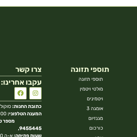
תוספי תזונה
צרו קשר
תוספי תזונה
עקבו אחרינו:
מולטי ויטמין
ויטמינים
כתובת החנות:
סוקולוב 40 הר
אומגה 3
המענה הטלפוני:
מגנזיום
כורכום
9455445,
שעות פתיחה: