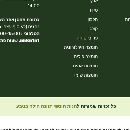
אבץ
14:00.
סידן
ות
חלבון
כתובת מחסן אתר האונ
נתניה (לאיסוף עצמי 
קולגן
הטלפוני :
9:00-15:00,
פרוביוטיקה
5585151,
שעות פתי
חומצה היאלורונית
חומצה פולית
חומצות אמינו
חומצות שומן
כל זכויות שמורות ל
חנות תוספי תזונה הילה בטבע