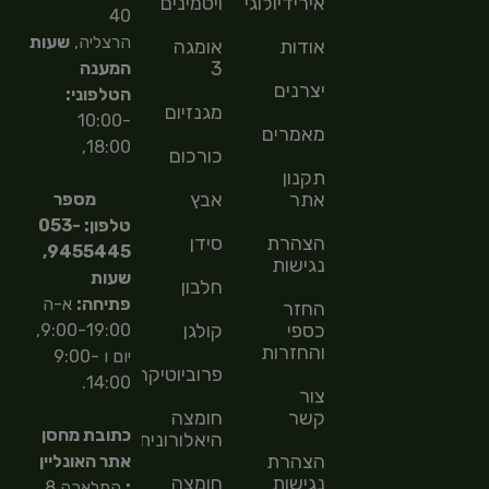
אירידיולוגיה
ויטמינים
40
הרצליה,
שעות
אודות
אומגה
3
המענה
יצרנים
הטלפוני:
מגנזיום
10:00-
מאמרים
18:00,
כורכום
תקנון
אתר
אבץ
מספר
טלפון: 053-
הצהרת
סידן
9455445,
נגישות
שעות
חלבון
פתיחה:
א-ה
החזר
כספי
קולגן
9:00-19:00,
והחזרות
יום ו 9:00-
פרוביוטיקה
14:00.
צור
קשר
חומצה
כתובת מחסן
היאלורונית
הצהרת
אתר האונליין
נגישות
חומצה
:
המלאכה 8