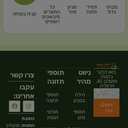
מבחר
תמיד
מגיע
כל
גדול
פתוח
מהר
המוצרים
קניה בטוחה
מיבואנים
רשמיים
ניווט
תוספי
בואו לבקר
צרו קשר
בחנות:
מהיר
תזונה
סוקולוב 40,
עקבו
הרצליה.
הילה
תוספי
אחרינו:
בטבע
תזונה
ניווט
בוויז
תוספי
מולטי
מזון
ויטמין
כתובת
החנות:
סוקולוב