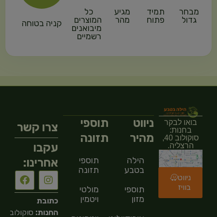
מבחר
תמיד
מגיע
כל
גדול
פתוח
מהר
המוצרים
קניה בטוחה
מיבואנים
רשמיים
ניווט
תוספי
בואו לבקר
צרו קשר
בחנות:
מהיר
תזונה
סוקולוב 40,
עקבו
הרצליה.
הילה
תוספי
אחרינו:
בטבע
תזונה
ניווט
בוויז
תוספי
מולטי
מזון
ויטמין
כתובת
החנות:
סוקולוב