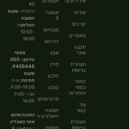
אירידיולוגיה
ויטמינים
40
הרצליה,
שעות
אודות
אומגה
3
המענה
יצרנים
הטלפוני:
מגנזיום
10:00-
מאמרים
18:00,
כורכום
תקנון
אתר
אבץ
מספר
טלפון: 053-
הצהרת
סידן
9455445,
נגישות
שעות
חלבון
פתיחה:
א-ה
החזר
כספי
קולגן
9:00-19:00,
והחזרות
יום ו 9:00-
פרוביוטיקה
14:00.
צור
קשר
חומצה
כתובת מחסן
היאלורונית
הצהרת
אתר האונליין
נגישות
חומצה
:
המלאכה 8