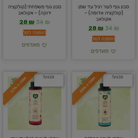
סבון גוף לעור רגיל עד שמן
סבון גוף משפחתי (קולקציה
(קולקציה אדומה) –
ירוקה) – אקולאב
אקולאב
28
₪
34
₪
28
₪
34
₪
הוספה לסל
הוספה לסל
מועדפים
מועדפים
מבצע!
מבצע!
ח
%
ח
%
ס
כ
ו
כ
-
1
0
ס
כ
ו
כ
-
1
7