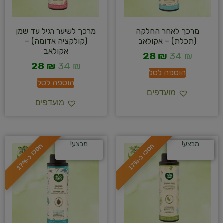
מרכך לאחר החלקה
מרכך לשיער רגיל עד שמן
(תכלת) – אקולאב
(קולקציה אדומה) –
אקולאב
28
₪
34
₪
28
₪
34
₪
הוספה לסל
הוספה לסל
מועדפים
מועדפים
מבצע!
מבצע!
ח
%
ח
%
ס
כ
ו
כ
-
1
7
ס
כ
ו
כ
-
1
7