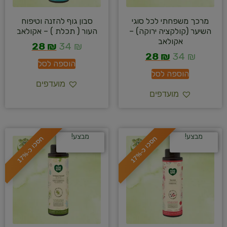
מרכך משפחתי לכל סוגי
סבון גוף להזנה וטיפוח
השיער (קולקציה ירוקה) –
העור ( תכלת ) – אקולאב
אקולאב
28
₪
34
₪
28
₪
34
₪
הוספה לסל
הוספה לסל
מועדפים
מועדפים
מבצע!
מבצע!
ח
%
ח
%
ס
כ
ו
כ
-
1
7
ס
כ
ו
כ
-
1
7