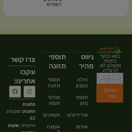
רשמיים
ניווט
תוספי
בואו לבקר
צרו קשר
בחנות:
מהיר
תזונה
סוקולוב 40,
עקבו
הרצליה.
הילה
תוספי
אחרינו:
בטבע
תזונה
ניווט
בוויז
תוספי
מולטי
מזון
ויטמין
כתובת
החנות:
סוקולוב
אירידיולוגיה
ויטמינים
40
הרצליה,
שעות
אודות
אומגה