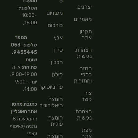
3
המענה
יצרנים
הטלפוני:
מגנזיום
10:00-
מאמרים
18:00,
כורכום
תקנון
אתר
אבץ
מספר
טלפון: 053-
הצהרת
סידן
9455445,
נגישות
שעות
חלבון
פתיחה:
א-ה
החזר
כספי
קולגן
9:00-19:00,
והחזרות
יום ו 9:00-
פרוביוטיקה
14:00.
צור
קשר
חומצה
כתובת מחסן
היאלורונית
הצהרת
אתר האונליין
נגישות
חומצה
:
המלאכה 8
פולית
נתניה (לאיסוף
מפת
עצמי
אתר
חומצות