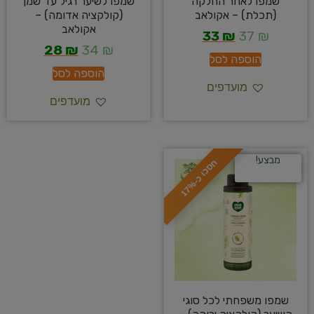
שמפו לאחר החלקה
שמפו לשיער רגיל עד שמן
(תכלת) – אקולאב
(קולקציה אדומה) –
אקולאב
33
₪
37
₪
28
₪
34
₪
הוספה לסל
הוספה לסל
מועדפים
מועדפים
מבצע!
ח
%
ס
כ
ו
כ
-
1
7
שמפו משפחתי לכל סוגי