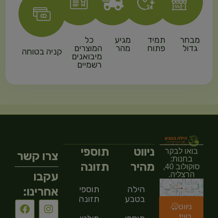
מבחר
תמיד
מגיע
כל
גדול
פתוח
מהר
המוצרים
קניה בטוחה
מיבואנים
רשמיים
ניווט
תוספי
בואו לבקר
צרו קשר
בחנות:
מהיר
תזונה
סוקולוב 40,
עקבו
הרצליה.
הילה
תוספי
אחרינו:
בטבע
תזונה
ניווט
בוויז