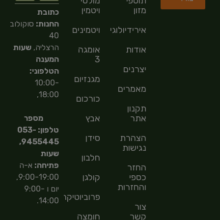
תוספי
מולטי
מזון
ויטמין
כתובת
החנות:
סוקולוב
אירידיולוגיה
ויטמינים
40
הרצליה,
שעות
אודות
אומגה
3
המענה
יצרנים
הטלפוני:
מגנזיום
10:00-
מאמרים
18:00,
כורכום
תקנון
אתר
אבץ
מספר
טלפון: 053-
הצהרת
סידן
9455445,
נגישות
שעות
חלבון
פתיחה:
א-ה
החזר
כספי
קולגן
9:00-19:00,
והחזרות
יום ו 9:00-
פרוביוטיקה
14:00.
צור
קשר
חומצה