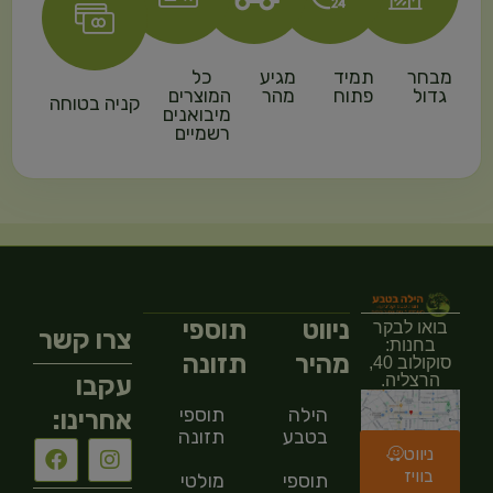
מבחר
תמיד
מגיע
כל
גדול
פתוח
מהר
המוצרים
קניה בטוחה
מיבואנים
רשמיים
ניווט
תוספי
בואו לבקר
צרו קשר
בחנות:
מהיר
תזונה
סוקולוב 40,
עקבו
הרצליה.
הילה
תוספי
אחרינו:
בטבע
תזונה
ניווט
בוויז
תוספי
מולטי