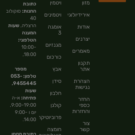
מזון
ויטמין
כתובת
החנות:
סוקולוב
אירידיולוגיה
ויטמינים
40
הרצליה,
שעות
אודות
אומגה
3
המענה
יצרנים
הטלפוני:
מגנזיום
10:00-
מאמרים
18:00,
כורכום
תקנון
אתר
אבץ
מספר
טלפון: 053-
הצהרת
סידן
9455445,
נגישות
שעות
חלבון
פתיחה:
א-ה
החזר
כספי
קולגן
9:00-19:00,
והחזרות
יום ו 9:00-
פרוביוטיקה
14:00.
צור
קשר
חומצה
כתובת מחסן