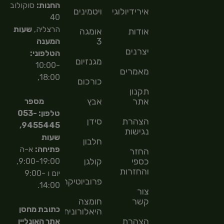
החנות:
סוקולוב
אירידיולוגיה
ויטמינים
40
הרצליה,
שעות
אודות
אומגה
3
המענה
יצרנים
הטלפוני:
מגנזיום
10:00-
מאמרים
18:00,
כורכום
תקנון
אתר
אבץ
מספר
טלפון: 053-
הצהרת
סידן
9455445,
נגישות
שעות
חלבון
פתיחה:
א-ה
החזר
כספי
קולגן
9:00-19:00,
והחזרות
יום ו 9:00-
פרוביוטיקה
14:00.
צור
קשר
חומצה
כתובת מחסן
היאלורונית
הצהרת
אתר האונליין