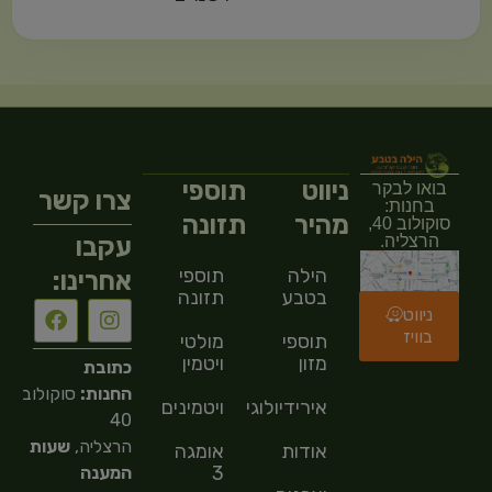
ניווט
תוספי
בואו לבקר
צרו קשר
בחנות:
מהיר
תזונה
סוקולוב 40,
עקבו
הרצליה.
הילה
תוספי
אחרינו:
בטבע
תזונה
ניווט
בוויז
תוספי
מולטי
מזון
ויטמין
כתובת
החנות:
סוקולוב
אירידיולוגיה
ויטמינים
40
הרצליה,
שעות
אודות
אומגה
3
המענה