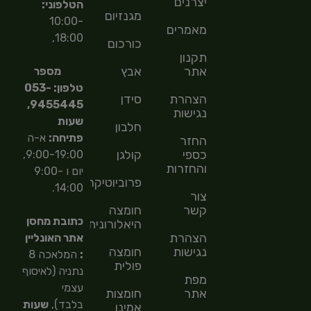
יצרנים
הטלפוני:
מגנזיום
10:00-
מאמרים
18:00,
כורכום
תקנון
אתר
אבץ
מספר
טלפון: 053-
הצהרת
סידן
9455445,
נגישות
שעות
חלבון
פתיחה:
א-ה
החזר
כספי
קולגן
9:00-19:00,
והחזרות
יום ו 9:00-
פרוביוטיקה
14:00.
צור
קשר
חומצה
כתובת מחסן
היאלורונית
הצהרת
אתר האונליין
נגישות
חומצה
:
המלאכה 8
פולית
נתניה (לאיסוף
מפת
עצמי
אתר
חומצות
בלבד),
שעות
אמינו