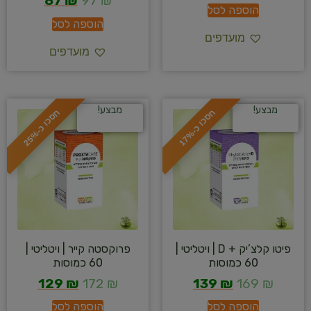
87
₪
97
₪
הוספה לסל
הוספה לסל
מועדפים
מועדפים
מבצע!
מבצע!
ח
%
ח
%
ס
כ
ו
כ
-
1
7
ס
כ
ו
כ
-
2
5
פיטו קלצ’יק + D | ויטליטי |
פרוקסטה קייר | ויטליטי |
60 כמוסות
60 כמוסות
129
₪
172
₪
139
₪
169
₪
הוספה לסל
הוספה לסל