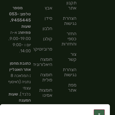
תקנון
אתר
אבץ
מספר
טלפון: 053-
הצהרת
סידן
9455445,
נגישות
שעות
חלבון
פתיחה:
א-ה
החזר
כספי
קולגן
9:00-19:00,
והחזרות
יום ו 9:00-
פרוביוטיקה
14:00.
צור
קשר
חומצה
כתובת מחסן
היאלורונית
הצהרת
אתר האונליין
נגישות
חומצה
:
המלאכה 8
פולית
נתניה (לאיסוף
מפת
עצמי
אתר
חומצות
בלבד),
שעות
אמינו
המענה
חומצות
הטלפוני
שומן
9:00-
:
×