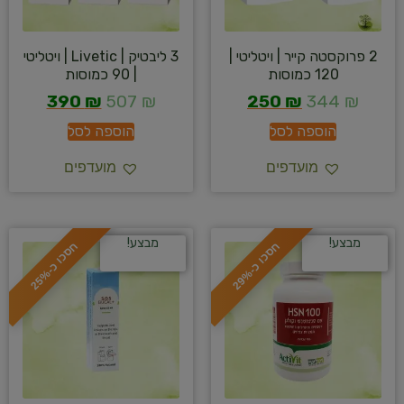
2 פרוקסטה קייר | ויטליטי |
3 ליבטיק | Livetic | ויטליטי
120 כמוסות
| 90 כמוסות
390
₪
507
₪
250
₪
344
₪
הוספה לסל
הוספה לסל
מועדפים
מועדפים
מבצע!
מבצע!
ח
%
ח
%
ס
כ
ו
כ
-
2
9
ס
כ
ו
כ
-
2
5