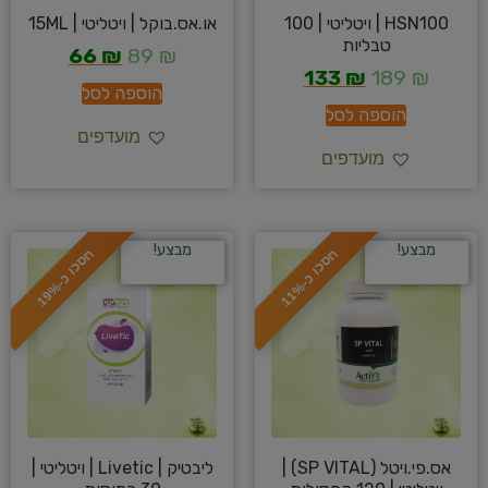
HSN100 | ויטליטי | 100
או.אס.בוקל | ויטליטי | 15ML
טבליות
66
₪
89
₪
133
₪
189
₪
הוספה לסל
הוספה לסל
מועדפים
מועדפים
מבצע!
מבצע!
ח
%
ח
%
ס
כ
ו
כ
-
1
1
ס
כ
ו
כ
-
1
9
אס.פי.ויטל (SP VITAL) |
ליבטיק | Livetic | ויטליטי |