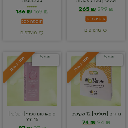
ויטליטי | 120 קפסולות
30 כמוסות
265
₪
299
₪
136
₪
169
₪
דורג
5.00
מתוך 5
הוספה לסל
הוספה לסל
מועדפים
מועדפים
מבצע!
מבצע!
ח
%
ח
%
ס
כ
ו
כ
-
2
1
ס
כ
ו
כ
-
1
0
נו-ורם | ויטליטי | 12 שקיקים
פ.פארטום ספריי | ויטליטי |
15 מ”ל
74
₪
94
₪