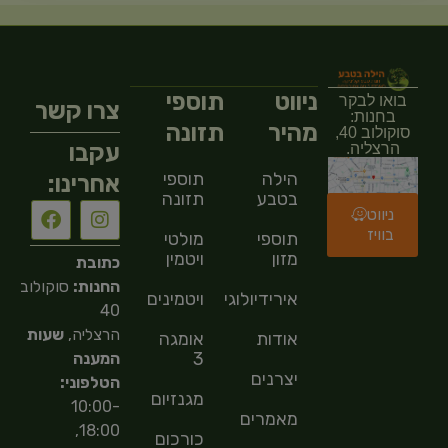
ניווט
תוספי
בואו לבקר
צרו קשר
בחנות:
מהיר
תזונה
סוקולוב 40,
עקבו
הרצליה.
הילה
תוספי
אחרינו:
בטבע
תזונה
ניווט
בוויז
תוספי
מולטי
מזון
ויטמין
כתובת
החנות:
סוקולוב
אירידיולוגיה
ויטמינים
40
הרצליה,
שעות
אודות
אומגה
3
המענה
יצרנים
הטלפוני:
מגנזיום
10:00-
מאמרים
18:00,
כורכום