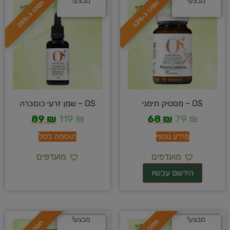
מבצע!
מבצע!
ח
%
ח
%
ס
כ
ו
כ
-
1
3
ס
כ
ו
כ
-
2
5
OS – מסטיק תימני
OS – שמן זרעי כוסברה
89
₪
119
₪
68
₪
79
₪
מידע נוסף
הוספה לסל
מועדפים
מועדפים
מבצע!
מבצע!
ח
%
ח
%