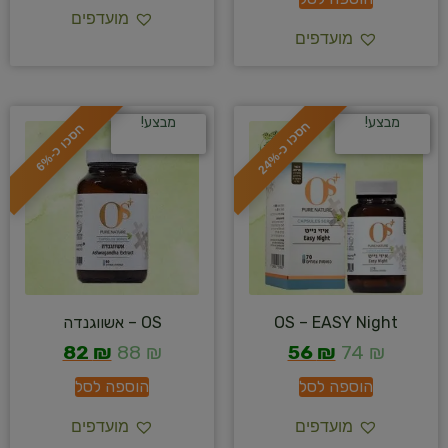
מועדפים
מועדפים
מבצע!
מבצע!
ח
%
ח
%
ס
כ
ו
כ
-
2
4
ס
כ
ו
כ
-
6
OS – EASY Night
OS – אשווגנדה
82
₪
88
₪
56
₪
74
₪
הוספה לסל
הוספה לסל
מועדפים
מועדפים