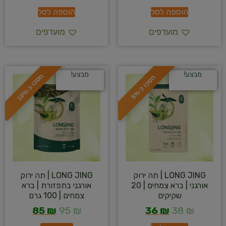
הוספה לסל
הוספה לסל
מועדפים
מועדפים
מבצע!
מבצע!
ח
%
ח
%
ס
כ
ו
כ
-
1
0
ס
כ
ו
כ
-
5
LONG JING | תה ירוק
LONG JING | תה ירוק
אורגני | ברא צמחים | 20
אורגני בתפזורת | ברא
שקיקים
צמחים | 100 גרם
85
₪
95
₪
36
₪
38
₪