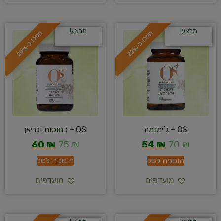
מבצע!
מבצע!
ח
%
ח
%
ס
כ
ו
כ
-
2
2
ס
כ
ו
כ
-
2
0
OS – ג’ימנמה
OS – כמוסות ולריאן
60
₪
75
₪
54
₪
70
₪
הוספה לסל
הוספה לסל
מועדפים
מועדפים