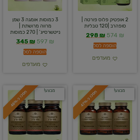
2 אופטיק פלוס פורטה |
3 כמוסות אומגה 3 שמן
סופהרב |120 טבליות
מרווה מרושתת |
נייטשרסייג’ | 270 כמוסות
298
₪
574
₪
345
₪
597
₪
הוספה לסל
הוספה לסל
מועדפים
מועדפים
מבצע!
מבצע!
ח
%
ח
%
ס
כ
ו
כ
-
4
7
ס
כ
ו
כ
-
4
6