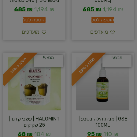
|600ML
נייטשרסייג’ | 540 כמוסות
685
₪
1,194
₪
685
₪
1,194
₪
הוספה לסל
הוספה לסל
מועדפים
מועדפים
מבצע!
מבצע!
ח
%
ח
%
ס
כ
ו
כ
-
1
3
ס
כ
ו
כ
-
3
4
GSE | מבית הילה בטבע |
HALOMINT | עשבי קדם |
100ML
25 שקיקים
68
₪
104
₪
95
₪
110
₪