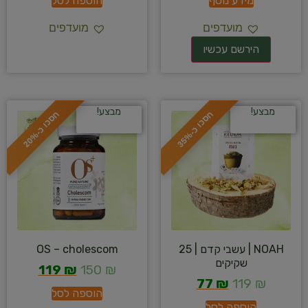
מידע נוסף
הוספה לסל
מועדפים
מועדפים
מבצע!
מבצע!
ח
%
ח
%
ס
כ
ו
כ
-
3
5
ס
כ
ו
כ
-
2
0
NOAH | עשבי קדם | 25
OS – cholescom
שקיקים
119
₪
150
₪
77
₪
119
₪
הוספה לסל
הוספה לסל