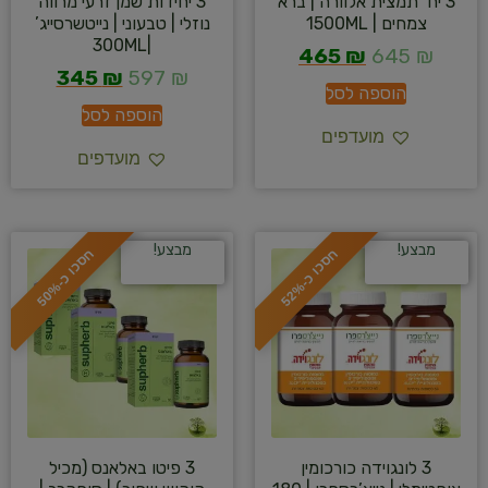
3 יח’ תמצית אלוורה | ברא
3 יחידות שמן זרעי מרווה
צמחים | 1500ML
נוזלי | טבעוני | נייטשרסייג’
|300ML
465
₪
645
₪
345
₪
597
₪
הוספה לסל
הוספה לסל
מועדפים
מועדפים
מבצע!
מבצע!
ח
%
ח
%
ס
כ
ו
כ
-
5
2
ס
כ
ו
כ
-
5
0
3 לונגוידה כורכומין
3 פיטו באלאנס (מכיל