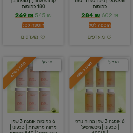
אופטימלי | נייצ’רספרו | 180
קוהוש שחור) | סופהרב |
כמוסות
180 כמוסות
269
₪
545
₪
284
₪
602
₪
הוספה לסל
הוספה לסל
מועדפים
מועדפים
מבצע!
מבצע!
ח
%
ח
%
ס
כ
ו
כ
-
4
2
ס
כ
ו
כ
-
4
2
6 אומגה 3 שמן מרווה נוזלי
6 כמוסות אומגה 3 שמן
| טבעוני | נייטשרסייג’
מרווה מרושתת | טבעוני |