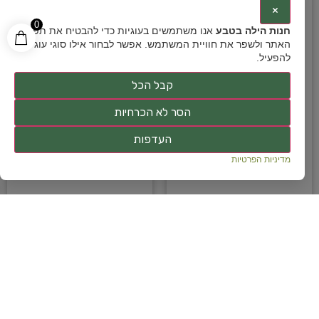
×
0
חנות הילה בטבע
אנו משתמשים בעוגיות כדי להבטיח את תפקוד
האתר ולשפר את חוויית המשתמש. אפשר לבחור אילו סוגי עוגיות
להפעיל.
קבל הכל
TAKE RELIEF | חליטת
TAKE TEA TOX | חליטת
הסר לא הכרחיות
צמחים אורגנית | ברא
צמחים אורגנית | ברא
צמחים | 20 שקיקים
צמחים | 20 שקיקים
העדפות
36
₪
38
₪
36
₪
38
₪
מדיניות הפרטיות
הוספה לסל
הוספה לסל
מועדפים
מועדפים