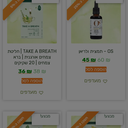
ס
כ
ו
כ
-
2
5
ס
כ
ו
כ
-
5
OS – תמצית ולריאן
TAKE A BREATH | חליטת
צמחים אורגנית | ברא
45
₪
60
₪
צמחים | 20 שקיקים
הוספה לסל
36
₪
38
₪
הוספה לסל
מועדפים
מועדפים
מבצע!
מבצע!
ח
%
ח
%
ס
כ
ו
כ
-
5
ס
כ
ו
כ
-
5