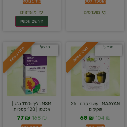
הוספה לסל
מידע נוסף
מועדפים
מועדפים
מבצע!
מבצע!
ח
%
ח
%
ס
כ
ו
כ
-
3
4
ס
כ
ו
כ
-
5
4
MAAYAN | עשבי קדם | 25
MSM רליף 1125 מ”ג |
שקיקים
אלטמן | 120 קפליות
77
₪
168
₪
68
₪
104
₪