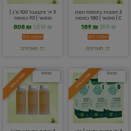
3 חמוציות בתוספת ויטמין
3 יח’ פיקנוגנול 100 מ”ג |
C | סולגאר | 180 כמוסות
סולגאר | 90 כמוסות
808
₪
1,516
₪
189
₪
359
₪
הוספה לסל
הוספה לסל
מועדפים
מועדפים
מבצע!
מבצע!
ח
%
ח
%
ס
כ
ו
כ
-
2
7
ס
כ
ו
כ
-
4
2