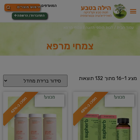
התחברות / הרשמה
עמוד הבית
/
חנות תוספי תזונה
/ צמחי מרפא
צמחי מרפא
מציג 1–16 מתוך 132 תוצאות
מבצע!
מבצע!
ח
%
ח
%
ס
כ
ו
כ
-
4
8
ס
כ
ו
כ
-
4
2