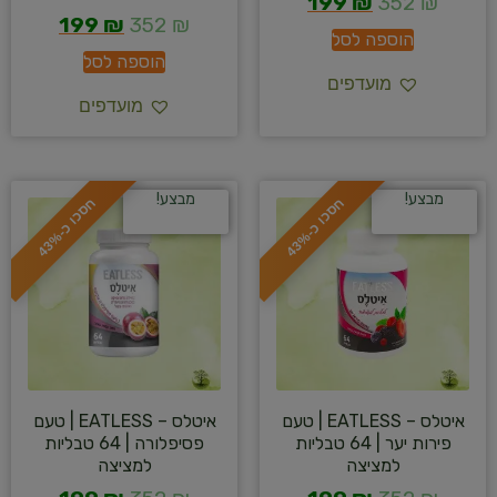
199
₪
352
₪
199
₪
352
₪
הוספה לסל
הוספה לסל
מועדפים
מועדפים
מבצע!
מבצע!
ח
%
ח
%
ס
כ
ו
כ
-
4
3
ס
כ
ו
כ
-
4
3
איטלס – EATLESS | טעם
איטלס – EATLESS | טעם
פירות יער | 64 טבליות
פסיפלורה | 64 טבליות
למציצה
למציצה