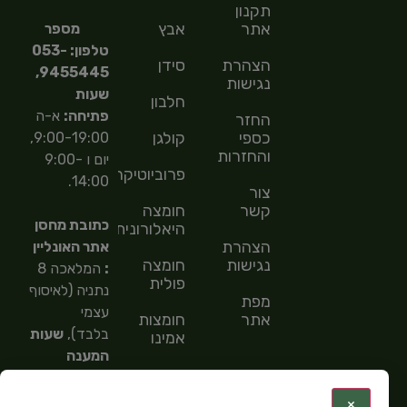
תקנון
אתר
אבץ
מספר
טלפון: 053-
הצהרת
סידן
9455445,
נגישות
שעות
חלבון
פתיחה:
א-ה
החזר
כספי
קולגן
9:00-19:00,
והחזרות
יום ו 9:00-
פרוביוטיקה
14:00.
צור
קשר
חומצה
כתובת מחסן
היאלורונית
הצהרת
אתר האונליין
נגישות
חומצה
:
המלאכה 8
פולית
נתניה (לאיסוף
מפת
עצמי
אתר
חומצות
בלבד),
שעות
אמינו
המענה
חומצות
הטלפוני
שומן
9:00-
:
×