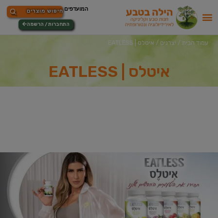
התחברות / הרשמה
עמוד הבית
/
יצרנים
/ איטלס | EATLESS
איטלס | EATLESS