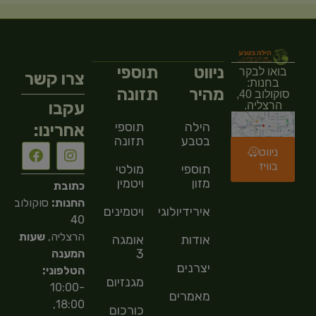
ניווט
תוספי
בואו לבקר
צרו קשר
בחנות:
מהיר
תזונה
סוקולוב 40,
עקבו
הרצליה.
הילה
תוספי
אחרינו:
בטבע
תזונה
ניווט
בוויז
תוספי
מולטי
מזון
ויטמין
כתובת
החנות:
סוקולוב
אירידיולוגיה
ויטמינים
40
הרצליה,
שעות
אודות
אומגה
3
המענה
יצרנים
הטלפוני:
מגנזיום
10:00-
מאמרים
18:00,
כורכום