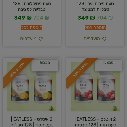
טעם פירות יער | 128
טעם פסיפלורה | 128
טבליות למציצה
טבליות למציצה
349
₪
704
₪
349
₪
704
₪
הוספה לסל
הוספה לסל
מועדפים
מועדפים
מבצע!
מבצע!
ח
%
ח
%
ס
כ
ו
כ
-
5
0
ס
כ
ו
כ
-
5
0
2 איטלס – EATLESS |
2 איטלס – EATLESS |
טעם תות | 128 טבליות
טעם תפוז | 128 טבליות