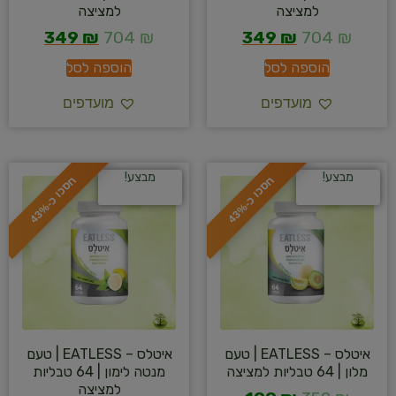
למציצה
למציצה
349
₪
704
₪
349
₪
704
₪
הוספה לסל
הוספה לסל
מועדפים
מועדפים
מבצע!
מבצע!
ח
%
ח
%
ס
כ
ו
כ
-
4
3
ס
כ
ו
כ
-
4
3
איטלס – EATLESS | טעם
איטלס – EATLESS | טעם
מלון | 64 טבליות למציצה
מנטה לימון | 64 טבליות
למציצה